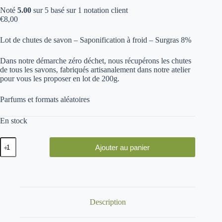
Noté
5.00
sur 5 basé sur
1
notation client
€
8,00
Lot de chutes de savon – Saponification à froid – Surgras 8%
Dans notre
démarche zéro déchet
, nous récupérons les
chutes
de tous les savons
, fabriqués artisanalement dans notre atelier
pour vous les proposer en
lot de 200g
.
Parfums et formats aléatoires
En stock
quantité
Ajouter au panier
de
Lot
de
chutes
de
savon
(200g)
Description