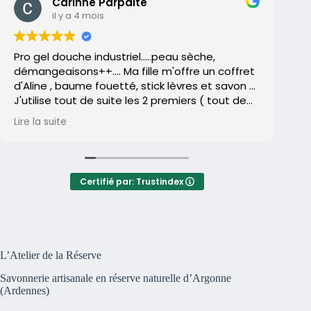
Carinne Parpaite
il y a 4 mois
Pro gel douche industriel.....peau sèche,
L’
démangeaisons++.... Ma fille m'offre un coffret
la
d'Aline , baume fouetté, stick lèvres et savon ...
ar
J'utilise tout de suite les 2 premiers ( tout de
so
suite adoptés)..le savon reste dans un tiroir....
Lire la suite
Lir
Et un jour, je me décide enfin à l'utiliser ( je
La
déteste les savons 🤮peau sèche , qui tire
so
etc...)...
re
Et après quelques utilisations , je remarque que
ma
Certifié par: Trustindex
ma peau me gratte moins .... Qu'elle est moins
sèche .... Et finalement exit les gels douches je
Au
suis devenue addict aux savons ( et pas
ap
que..)d'Aline ,et je ne reviendrai jamais en
pr
arrière....un pur bonheur, les essayer c'est les
de
L’Atelier de la Réserve
adopter....
e
En plus, ce qui ne gâche rien , Aline est super
Savonnerie artisanale en réserve naturelle d’Argonne
sympa , toujours prête à vous conseiller..faites
No
(Ardennes)
lui confiance vous ne serez pas déçus.....😜😜😜