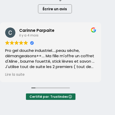
Écrire un avis
Carinne Parpaite
il y a 4 mois
Pro gel douche industriel.....peau sèche,
L’
démangeaisons++.... Ma fille m'offre un coffret
la
d'Aline , baume fouetté, stick lèvres et savon ...
ar
J'utilise tout de suite les 2 premiers ( tout de
so
suite adoptés)..le savon reste dans un tiroir....
Lire la suite
Lir
Et un jour, je me décide enfin à l'utiliser ( je
La
déteste les savons 🤮peau sèche , qui tire
so
etc...)...
re
Et après quelques utilisations , je remarque que
ma
Certifié par: Trustindex
ma peau me gratte moins .... Qu'elle est moins
sèche .... Et finalement exit les gels douches je
Au
suis devenue addict aux savons ( et pas
ap