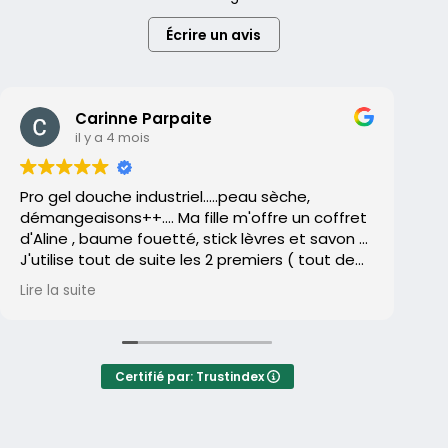
Écrire un avis
Carinne Parpaite
il y a 4 mois
Pro gel douche industriel.....peau sèche,
L’
démangeaisons++.... Ma fille m'offre un coffret
la
d'Aline , baume fouetté, stick lèvres et savon ...
ar
J'utilise tout de suite les 2 premiers ( tout de
so
suite adoptés)..le savon reste dans un tiroir....
Lire la suite
Lir
Et un jour, je me décide enfin à l'utiliser ( je
La
déteste les savons 🤮peau sèche , qui tire
so
etc...)...
re
Et après quelques utilisations , je remarque que
ma
Certifié par: Trustindex
ma peau me gratte moins .... Qu'elle est moins
sèche .... Et finalement exit les gels douches je
Au
suis devenue addict aux savons ( et pas
ap