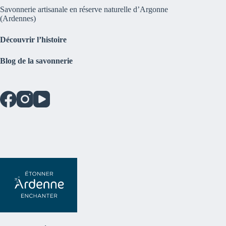
En plus, ce qui ne gâche rien , Aline est super
Savonnerie artisanale en réserve naturelle d’Argonne
sympa , toujours prête à vous conseiller..faites
No
(Ardennes)
lui confiance vous ne serez pas déçus.....😜😜😜
Découvrir l’histoire
Blog de la savonnerie