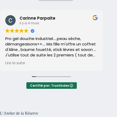
Carinne Parpaite
il y a 4 mois
Pro gel douche industriel.....peau sèche,
L’
démangeaisons++.... Ma fille m'offre un coffret
la
d'Aline , baume fouetté, stick lèvres et savon ...
ar
J'utilise tout de suite les 2 premiers ( tout de
so
suite adoptés)..le savon reste dans un tiroir....
Lire la suite
Lir
Et un jour, je me décide enfin à l'utiliser ( je
La
déteste les savons 🤮peau sèche , qui tire
so
etc...)...
re
Et après quelques utilisations , je remarque que
ma
Certifié par: Trustindex
ma peau me gratte moins .... Qu'elle est moins
sèche .... Et finalement exit les gels douches je
Au
suis devenue addict aux savons ( et pas
ap
que..)d'Aline ,et je ne reviendrai jamais en
pr
arrière....un pur bonheur, les essayer c'est les
de
L’Atelier de la Réserve
adopter....
e