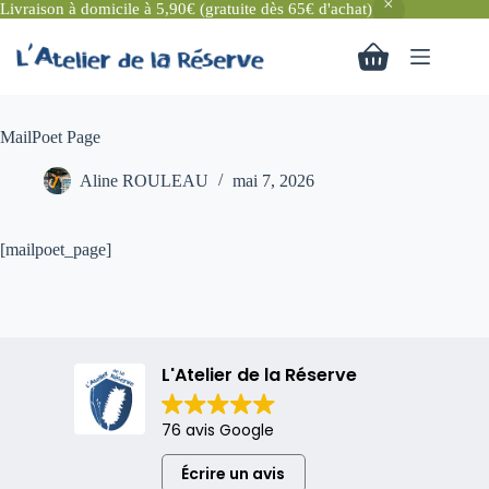
Livraison à domicile à 5,90€ (gratuite dès 65€ d'achat)
Passer
au
Panier
contenu
d’achat
MailPoet Page
Aline ROULEAU
mai 7, 2026
[mailpoet_page]
L'Atelier de la Réserve
76 avis Google
Écrire un avis